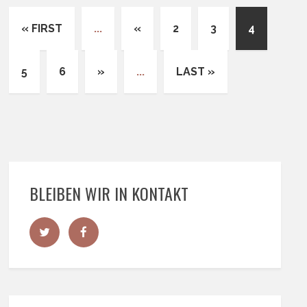
« FIRST
...
«
2
3
4
5
6
»
...
LAST »
BLEIBEN WIR IN KONTAKT