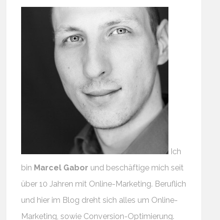
Ich
bin
Marcel Gabor
und beschäftige mich seit
über 10 Jahren mit Online-Marketing. Beruflich
und hier im Blog dreht sich alles um Online-
Marketing, sowie Conversion-Optimierung.