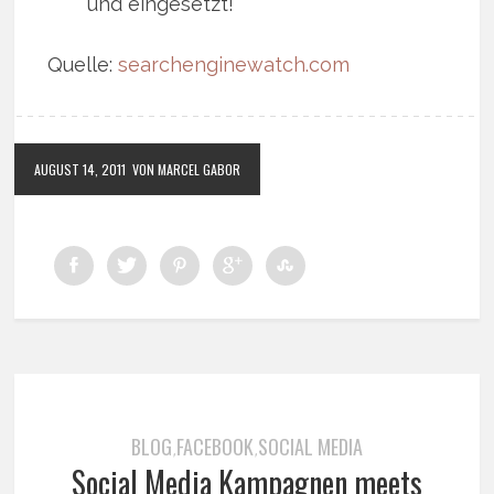
und eingesetzt!
Quelle:
searchenginewatch.com
AUGUST 14, 2011
VON MARCEL GABOR
BLOG
FACEBOOK
SOCIAL MEDIA
,
,
Social Media Kampagnen meets