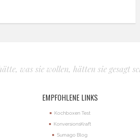
tte, was sie wollen, hätten sie gesagt sc
EMPFOHLENE LINKS
Kochboxen Test
KonversionsKraft
Sumago Blog