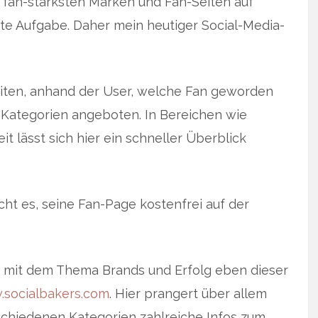
fan-stärksten Marken und Fan-Seiten auf
hte Aufgabe. Daher mein heutiger Social-Media-
eiten, anhand der User, welche Fan geworden
 Kategorien angeboten. In Bereichen wie
it lässt sich hier ein schneller Überblick
cht es, seine Fan-Page kostenfrei auf der
ich mit dem Thema Brands und Erfolg eben dieser
socialbakers.com
. Hier prangert über allem
rschiedenen Kategorien zahlreiche Infos zum