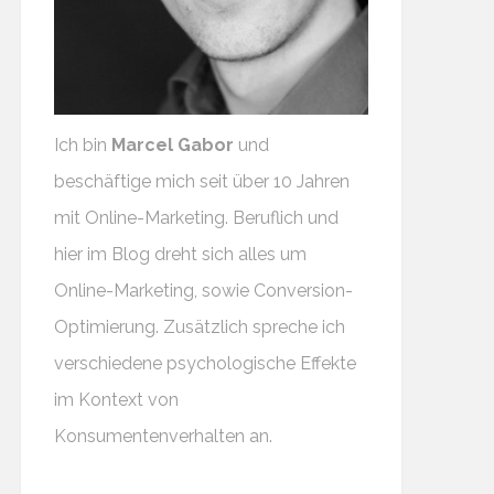
Ich bin
Marcel Gabor
und
beschäftige mich seit über 10 Jahren
mit Online-Marketing. Beruflich und
hier im Blog dreht sich alles um
Online-Marketing, sowie Conversion-
Optimierung. Zusätzlich spreche ich
verschiedene psychologische Effekte
im Kontext von
Konsumentenverhalten an.